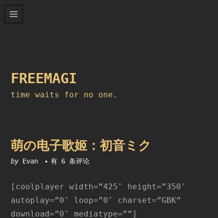
Skip
to
content
FREEMAGI
time waits for no one.
萌の电子歌姬：初音ミク
萌
by
Evan
有 6 条评论
の
电
[coolplayer width=”425″ height=”350″
子
autoplay=”0″ loop=”0″ charset=”GBK”
歌
姬：
download=”0″ mediatype=””]