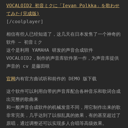
初
VOCALOID2 初音ミクに「Ievan Polkka」を歌わせ
音
てみた(完成版)
ミ
ク
[/coolplayer]
相信有些人已经知道了，这几天在日本发售了一个神奇的
软件 — 初音ミク
这个是利用 YAMAHA 研发的声音合成软件
VOCALOID2，制作的声音库软件第一作，为声音库提供
声音的 cv 是藤田咲
官网
内有官方曲试听和前作的 DEMO 版下载
这个软件可以利用自带的声音库配合各种音乐和歌词合成
出完整的歌曲来
和一般声音合成软件的机械发音不同，用它制作出来的歌
非常完美，几乎达到了以假乱真的效果，有的甚至超过了
原唱，通过调整还可以实现多人合唱等高级效果。