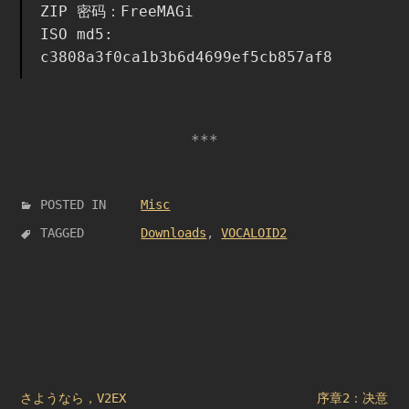
ZIP 密码：FreeMAGi
ISO md5:
c3808a3f0ca1b3b6d4699ef5cb857af8
POSTED IN
Misc
TAGGED
Downloads
,
VOCALOID2
文
さようなら，V2EX
序章2：决意