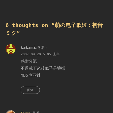
章
导
航
6 thoughts on “
萌の电子歌姬：初音
ミク
”
kakami
说道：
2007.09.20 5:05 上午
感謝分流
不過載下來後似乎是壞檔
MD5也不對
回复