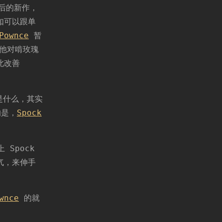
后的新作，
如可以跟单
Pownce
暂
他对啃玫瑰
此改善
什么，其实
的是，
Spock
上 Spock
气，来伸手
wnce
的就