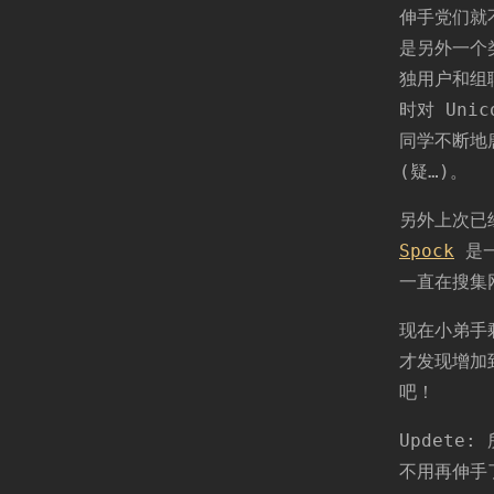
伸手党们就
是另外一
独用户和组
时对 Uni
同学不断地
(疑…)。
另外上次已
Spock
是一
一直在搜集
现在小弟手
才发现增加
吧！
Updete:
不用再伸手