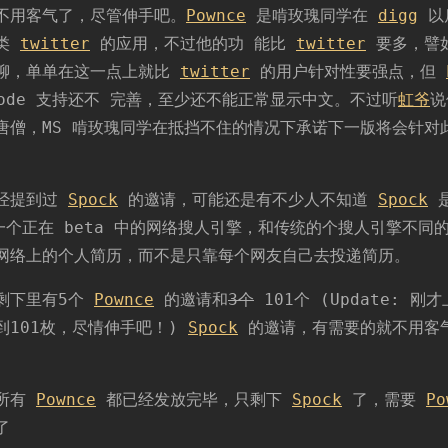
Pownce
不用客气了，尽管伸手吧。
Pownce
是啃玫瑰同学在
digg
以
和
个类
twitter
的应用，不过他的功 能比
twitter
要多，譬
Spock
邀
聊，单单在这一点上就比
twitter
的用户针对性要强点，但
请
code 支持还不 完善，至少还不能正常显示中文。不过听
虹爷
说
唐僧，MS 啃玫瑰同学在抵挡不住的情况下承诺下一版将会针对
经提到过
Spock
的邀请，可能还是有不少人不知道
Spock
是
个正在 beta 中的网络搜人引擎，和传统的个搜人引擎不同
网络上的个人简历，而不是只靠每个网友自己去投递简历。
剩下里有5个
Pownce
的邀请和
3个
101个 (Update: 刚才
到101枚，尽情伸手吧！)
Spock
的邀请，有需要的就不用客
 所有
Pownce
都已经发放完毕，只剩下
Spock
了，需要
Po
了