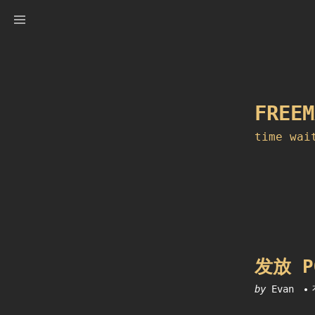
Skip
to
content
FREEM
time wai
发放 P
by
Evan