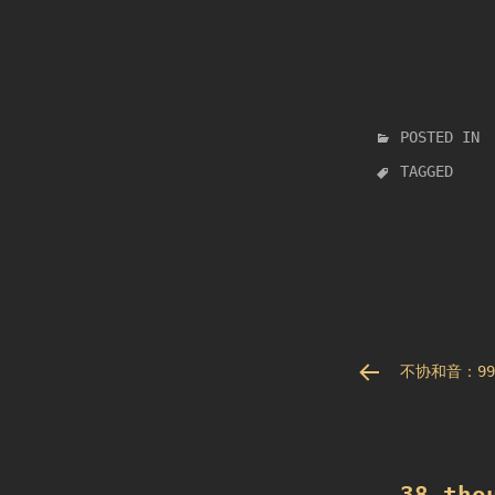
POSTED IN
TAGGED
文
不协和音：99
章
导
航