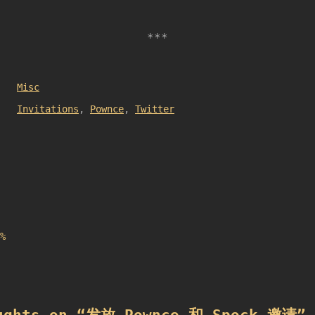
Misc
Invitations
,
Pownce
,
Twitter
%