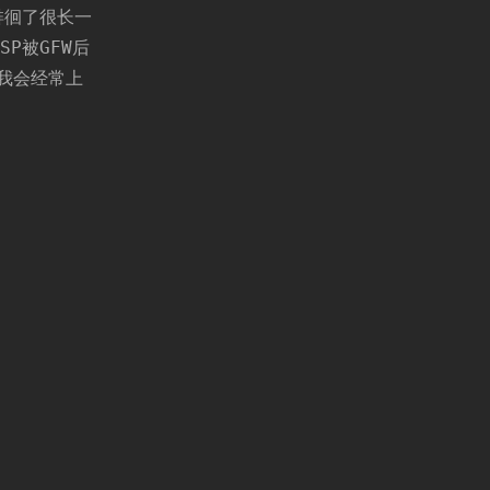
中徘徊了很长一
P被GFW后
后我会经常上