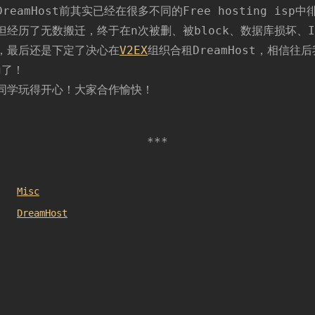
迁
reamHost前其实已经在很多不同的Free hosting isp
成
经历了无数搬迁，终于在n次被删、被block、数据库损坏、IS
功
，最后还是下定了决心在
V2EX
组织合租DreamHost，相信往
g了！
同学玩得开心！大家合作愉快！
Misc
DreamHost