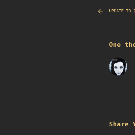
文
UPDATE TO 
章
导
航
One th
Share 