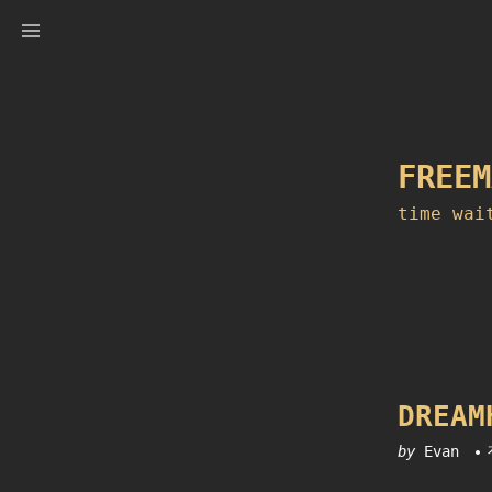
Skip
to
content
FREEM
time wai
DREA
by
Evan