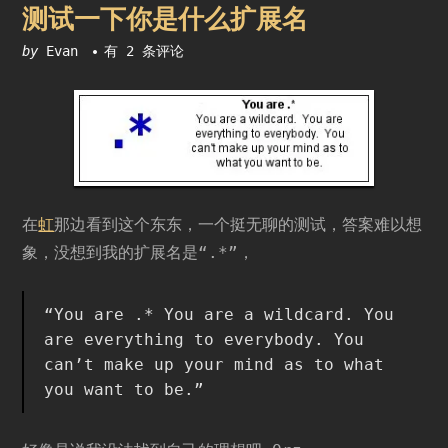
测试一下你是什么扩展名
测
by
Evan
有 2 条评论
试
一
下
你
是
什
么
扩
在
虹
那边看到这个东东，一个挺无聊的测试，答案难以想
展
象，没想到我的扩展名是“.*”，
名
“You are .* You are a wildcard. You
are everything to everybody. You
can’t make up your mind as to what
you want to be.”