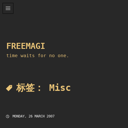
Skip
to
content
FREEMAGI
time waits for no one.
标签：
Misc
MONDAY, 26 MARCH 2007