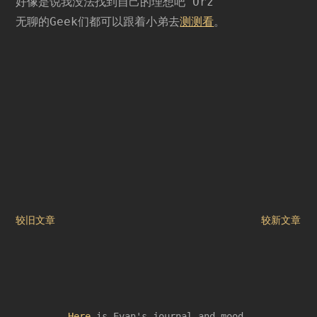
好像是说我没法找到自己的理想吧 Orz
无聊的Geek们都可以跟着小弟去
测测看
。
文
较旧文章
较新文章
章
导
航
Here
is Evan's journal and mood.