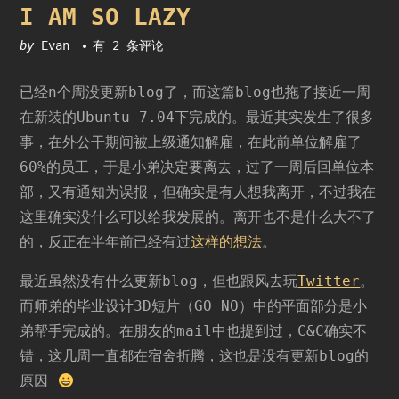
I AM SO LAZY
I
by
Evan
有 2 条评论
am
so
已经n个周没更新blog了，而这篇blog也拖了接近一周
LAZY
在新装的Ubuntu 7.04下完成的。最近其实发生了很多
事，在外公干期间被上级通知解雇，在此前单位解雇了
60%的员工，于是小弟决定要离去，过了一周后回单位本
部，又有通知为误报，但确实是有人想我离开，不过我在
这里确实没什么可以给我发展的。离开也不是什么大不了
的，反正在半年前已经有过
这样的想法
。
最近虽然没有什么更新blog，但也跟风去玩
Twitter
。
而师弟的毕业设计3D短片（GO NO）中的平面部分是小
弟帮手完成的。在朋友的mail中也提到过，C&C确实不
错，这几周一直都在宿舍折腾，这也是没有更新blog的
原因