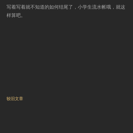
写着写着就不知道的如何结尾了，小学生流水帐哦，就这
样算吧。
文
较旧文章
章
导
航