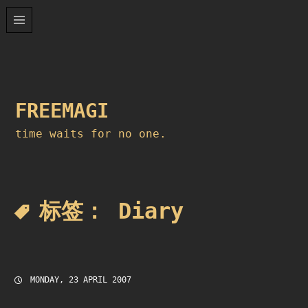
Skip
to
content
FREEMAGI
time waits for no one.
标签：
Diary
MONDAY, 23 APRIL 2007