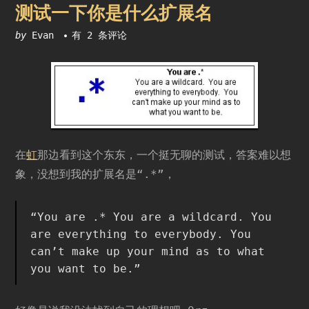
测试一下你是什么扩展名
测
by
Evan
有 2 条评论
试
一
下
你
是
什
么
扩
在
虹
那边看到这个东东，一个挺无聊的测试，答案难以想
展
象，没想到我的扩展名是“.*”，
名
“You are .* You are a wildcard. You
are everything to everybody. You
can’t make up your mind as to what
you want to be.”