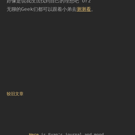
好像是说我没法找到自己的理想吧 Orz
无聊的Geek们都可以跟着小弟去
测测看
。
文
较旧文章
章
导
航
Here
is Evan's journal and mood.