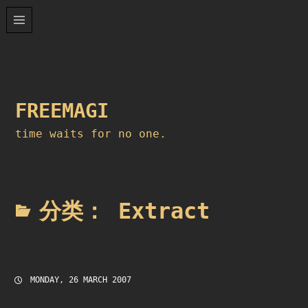
Skip
to
content
FREEMAGI
time waits for no one.
分类：
Extract
MONDAY, 26 MARCH 2007