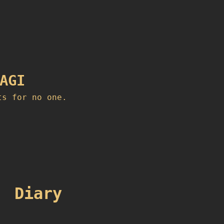
AGI
ts for no one.
：
Diary