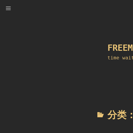
Skip
to
content
FREEM
time wai
分类