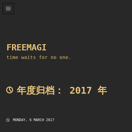
Skip
to
content
FREEMAGI
time waits for no one.
年度归档：
2017 年
MONDAY, 6 MARCH 2017