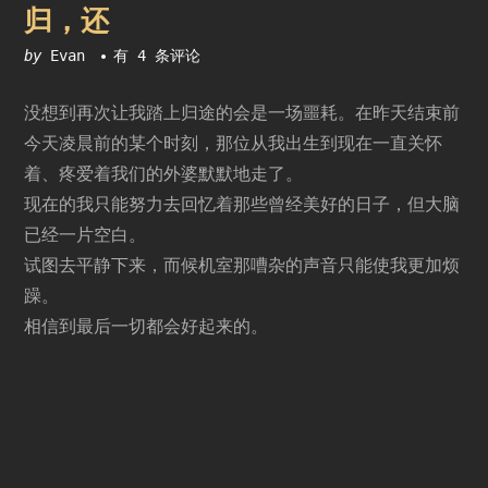
归，还
归，
by
Evan
有 4 条评论
还
没想到再次让我踏上归途的会是一场噩耗。在昨天结束前
今天凌晨前的某个时刻，那位从我出生到现在一直关怀
着、疼爱着我们的外婆默默地走了。
现在的我只能努力去回忆着那些曾经美好的日子，但大脑
已经一片空白。
试图去平静下来，而候机室那嘈杂的声音只能使我更加烦
躁。
相信到最后一切都会好起来的。