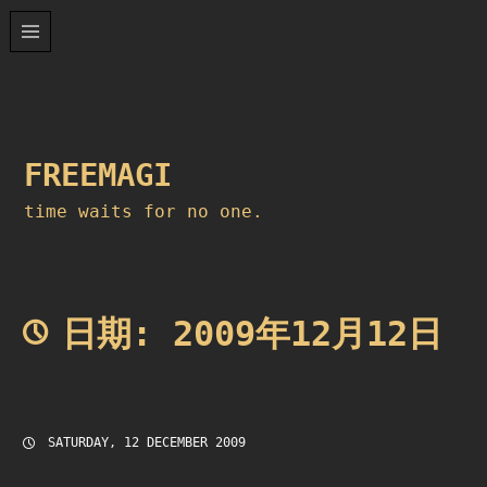
Skip
to
content
FREEMAGI
time waits for no one.
日期:
2009年12月12日
SATURDAY, 12 DECEMBER 2009